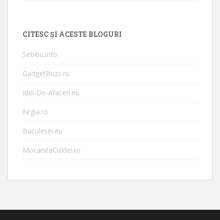
CITESC ȘI ACESTE BLOGURI
Sebibu.info
GadgetBuzz.ro
Idei-De-Afaceri.eu
Nrgia.ro
Buculesei.eu
MocanitaCuIdei.ro