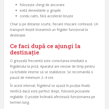
folosește chingi de ancorare
evită denivelările și gropile
condu calm, fără accelerări bruște
Chiar și pe distanțe scurte, fiecare mișcare contează. Un
transport liniștit înseamnă un frigider funcțional la
destinație.
Ce faci după ce ajungi la
destinație
O greșeală frecventă este conectarea imediată a
frigiderului la priză. Aparatul are nevoie de timp pentru
ca lichidele interne să se stabilizeze. Se recomandă o
pauză de minimum 2–4 ore.
În acest interval, frigiderul se așază în poziția finală.
Verifică dacă este perfect drept, folosind picioarele
reglabile. O poziție înclinată afectează funcționarea pe
termen lung.