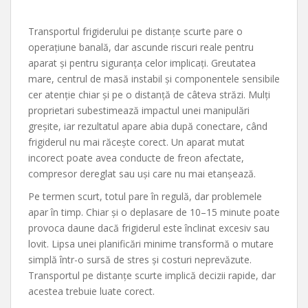
Transportul frigiderului pe distanțe scurte pare o
operațiune banală, dar ascunde riscuri reale pentru
aparat și pentru siguranța celor implicați. Greutatea
mare, centrul de masă instabil și componentele sensibile
cer atenție chiar și pe o distanță de câteva străzi. Mulți
proprietari subestimează impactul unei manipulări
greșite, iar rezultatul apare abia după conectare, când
frigiderul nu mai răcește corect. Un aparat mutat
incorect poate avea conducte de freon afectate,
compresor dereglat sau uși care nu mai etanșează.
Pe termen scurt, totul pare în regulă, dar problemele
apar în timp. Chiar și o deplasare de 10–15 minute poate
provoca daune dacă frigiderul este înclinat excesiv sau
lovit. Lipsa unei planificări minime transformă o mutare
simplă într-o sursă de stres și costuri neprevăzute.
Transportul pe distanțe scurte implică decizii rapide, dar
acestea trebuie luate corect.