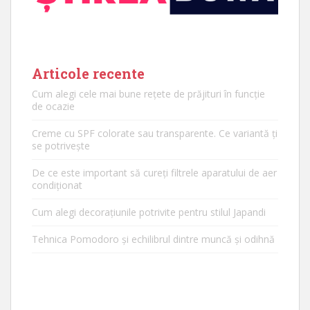
Articole recente
Cum alegi cele mai bune rețete de prăjituri în funcție
de ocazie
Creme cu SPF colorate sau transparente. Ce variantă ți
se potrivește
De ce este important să cureți filtrele aparatului de aer
condiționat
Cum alegi decorațiunile potrivite pentru stilul Japandi
Tehnica Pomodoro și echilibrul dintre muncă și odihnă