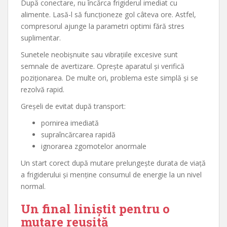
După conectare, nu încărca frigiderul imediat cu
alimente. Lasă-l să funcționeze gol câteva ore. Astfel,
compresorul ajunge la parametri optimi fără stres
suplimentar.
Sunetele neobișnuite sau vibrațiile excesive sunt
semnale de avertizare. Oprește aparatul și verifică
poziționarea. De multe ori, problema este simplă și se
rezolvă rapid.
Greșeli de evitat după transport:
pornirea imediată
supraîncărcarea rapidă
ignorarea zgomotelor anormale
Un start corect după mutare prelungește durata de viață
a frigiderului și menține consumul de energie la un nivel
normal.
Un final liniștit pentru o
mutare reușită