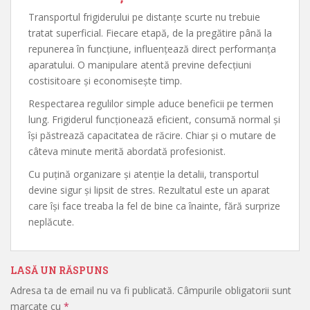
Transportul frigiderului pe distanțe scurte nu trebuie
tratat superficial. Fiecare etapă, de la pregătire până la
repunerea în funcțiune, influențează direct performanța
aparatului. O manipulare atentă previne defecțiuni
costisitoare și economisește timp.
Respectarea regulilor simple aduce beneficii pe termen
lung. Frigiderul funcționează eficient, consumă normal și
își păstrează capacitatea de răcire. Chiar și o mutare de
câteva minute merită abordată profesionist.
Cu puțină organizare și atenție la detalii, transportul
devine sigur și lipsit de stres. Rezultatul este un aparat
care își face treaba la fel de bine ca înainte, fără surprize
neplăcute.
LASĂ UN RĂSPUNS
Adresa ta de email nu va fi publicată.
Câmpurile obligatorii sunt
marcate cu
*