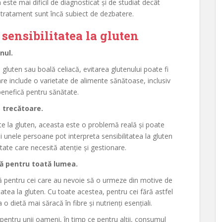
 este mai dificil de diagnosticat și de studiat decât
și tratament sunt încă subiect de dezbatere.
 sensibilitatea la gluten
nul.
a gluten sau boală celiacă, evitarea glutenului poate fi
ă care include o varietate de alimente sănătoase, inclusiv
 benefică pentru sănătate.
a trecătoare.
ate la gluten, aceasta este o problemă reală și poate
și unele persoane pot interpreta sensibilitatea la gluten
tate care necesită atenție și gestionare.
să pentru toată lumea.
să pentru cei care au nevoie să o urmeze din motive de
tatea la gluten. Cu toate acestea, pentru cei fără astfel
o dietă mai săracă în fibre și nutrienți esențiali.
 pentru unii oameni, în timp ce pentru alții, consumul