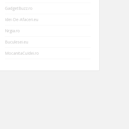
GadgetBuzz.ro
Idei-De-Afaceri.eu
Nrgia.ro
Buculesei.eu
MocanitaCuIdei.ro