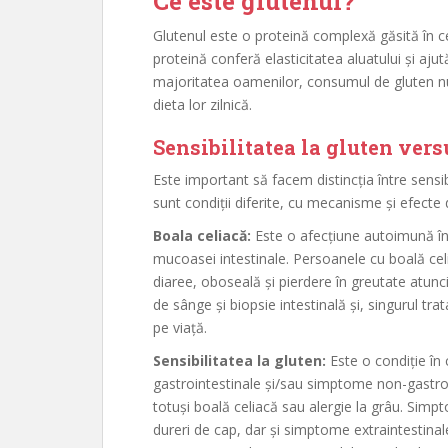
Ce este glutenul?
Glutenul este o proteină complexă găsită în c
proteină conferă elasticitatea aluatului și aj
majoritatea oamenilor, consumul de gluten nu 
dieta lor zilnică.
Sensibilitatea la gluten vers
Este important să facem distincția între sensib
sunt condiții diferite, cu mecanisme și efecte d
Boala celiacă:
Este o afecțiune autoimună î
mucoasei intestinale. Persoanele cu boală c
diaree, oboseală și pierdere în greutate atun
de sânge și biopsie intestinală și, singurul tr
pe viață.
Sensibilitatea la gluten:
Este o condiție în
gastrointestinale și/sau simptome non-gastro
totuși boală celiacă sau alergie la grâu. Simp
dureri de cap, dar și simptome extraintestina