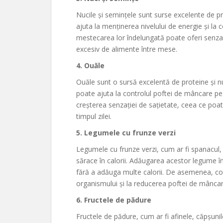
Nucile și semințele sunt surse excelente de p
ajuta la menținerea nivelului de energie și l
mestecarea lor îndelungată poate oferi senza
excesiv de alimente între mese.
4. Ouăle
Ouăle sunt o sursă excelentă de proteine și nu
poate ajuta la controlul poftei de mâncare pe t
creșterea senzației de sațietate, ceea ce poa
timpul zilei.
5. Legumele cu frunze verzi
Legumele cu frunze verzi, cum ar fi spanacul, ka
sărace în calorii. Adăugarea acestor legume î
fără a adăuga multe calorii. De asemenea, conț
organismului și la reducerea poftei de mâncar
6. Fructele de pădure
Fructele de pădure, cum ar fi afinele, căpșunil