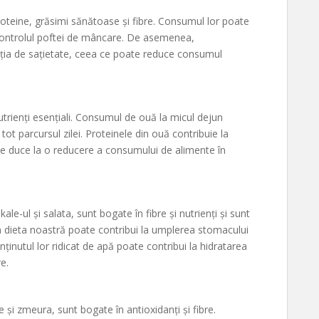
roteine, grăsimi sănătoase și fibre. Consumul lor poate
a controlul poftei de mâncare. De asemenea,
ția de sațietate, ceea ce poate reduce consumul
trienți esențiali. Consumul de ouă la micul dejun
ot parcursul zilei. Proteinele din ouă contribuie la
te duce la o reducere a consumului de alimente în
le-ul și salata, sunt bogate în fibre și nutrienți și sunt
n dieta noastră poate contribui la umplerea stomacului
inutul lor ridicat de apă poate contribui la hidratarea
e.
e și zmeura, sunt bogate în antioxidanți și fibre.