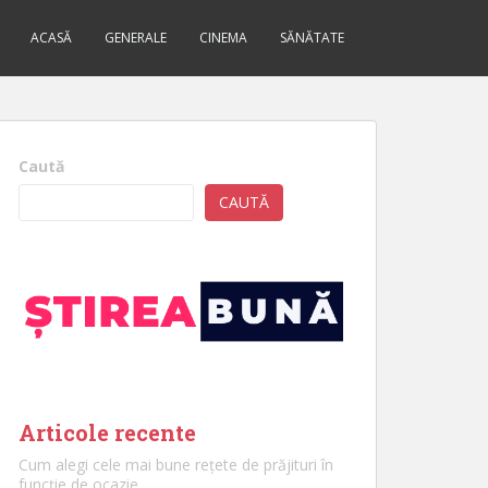
ACASĂ
GENERALE
CINEMA
SĂNĂTATE
Caută
CAUTĂ
Articole recente
Cum alegi cele mai bune rețete de prăjituri în
funcție de ocazie