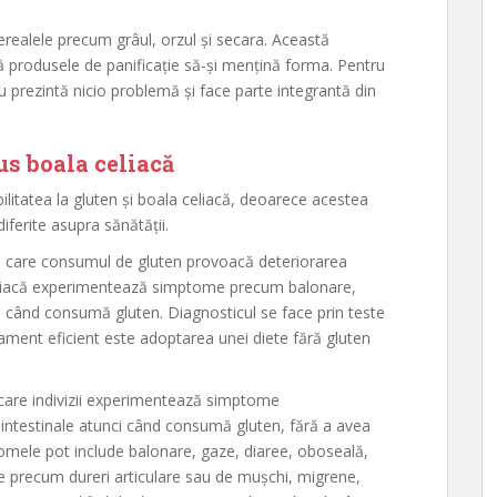
erealele precum grâul, orzul și secara. Această
ută produsele de panificație să-și mențină forma. Pentru
prezintă nicio problemă și face parte integrantă din
us boala celiacă
ilitatea la gluten și boala celiacă, deoarece acestea
iferite asupra sănătății.
n care consumul de gluten provoacă deteriorarea
eliacă experimentează simptome precum balonare,
ci când consumă gluten. Diagnosticul se face prin teste
atament eficient este adoptarea unei diete fără gluten
 care indivizii experimentează simptome
intestinale atunci când consumă gluten, fără a avea
tomele pot include balonare, gaze, diaree, oboseală,
le precum dureri articulare sau de mușchi, migrene,