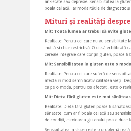
anxietate sau depresie. Sensibilitatea la gluten
boala celiacă, iar modalitățile de diagnostic 
Mituri și realități despre
Mit: Toată lumea ar trebui să evite glute
Realitate: Pentru cei care nu au sensibilitate l
inutilă și chiar restrictivă. O dietă echilibrat
cereale integrale care conțin gluten, poate fi
Mit: Sensibilitatea la gluten este o mod
Realitate: Pentru cei care suferă de sensibilit
afecta în mod semnificativ calitatea vieții. De
ca pe o moda, pentru cei afectați, este o reali
Mit: Dieta fără gluten este mai sănătoa
Realitate: Dieta fără gluten poate fi sănătoa
sănătate, cum ar fi boala celiacă sau sensibili
de condiții, eliminarea glutenului poate duce la 
Sensibilitatea la gluten este o problemă reală