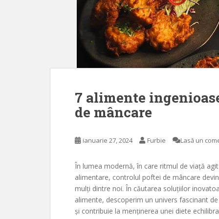
7 alimente ingenioase
de mâncare
ianuarie 27, 2024
Furbie
Lasă un com
În lumea modernă, în care ritmul de viață agita
alimentare, controlul poftei de mâncare devi
mulți dintre noi. În căutarea soluțiilor inov
alimente, descoperim un univers fascinant de 
și contribuie la menținerea unei diete echilibr