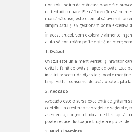
Controlul poftei de mâncare poate fi o provoca
de tentații culinare. Fie că încercăm să ne 
mai sănătoase, este esențial să avem în arsen
simțim sătui și să gestionăm pofta excesivă 
În acest articol, vom explora 7 alimente inge
ajuta să controlăm poftele și să ne menținem 
1. Ovăzul
Ovăzul este un aliment versatil și hrănitor ca
ovăz la făină de ovăz și lapte de ovăz. Este b
încetini procesul de digestie și poate mențin
timp. Astfel, consumul de ovăz poate ajuta la 
2. Avocado
Avocado este o sursă excelentă de grăsimi să
contribui la creșterea senzației de sațietate
asemenea, conținutul ridicat de fibre ajută la
poate reduce fluctuațiile bruște ale poftei de
3. Nuci și semințe