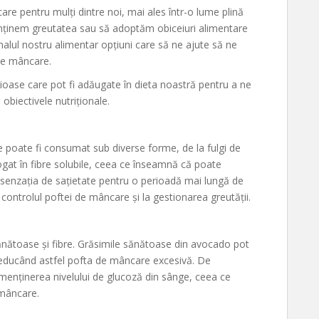
re pentru mulți dintre noi, mai ales într-o lume plină
menținem greutatea sau să adoptăm obiceiuri alimentare
alul nostru alimentar opțiuni care să ne ajute să ne
de mâncare.
nioase care pot fi adăugate în dieta noastră pentru a ne
obiectivele nutriționale.
re poate fi consumat sub diverse forme, de la fulgi de
ogat în fibre solubile, ceea ce înseamnă că poate
e senzația de sațietate pentru o perioadă mai lungă de
controlul poftei de mâncare și la gestionarea greutății.
nătoase și fibre. Grăsimile sănătoase din avocado pot
, reducând astfel pofta de mâncare excesivă. De
 menținerea nivelului de glucoză din sânge, ceea ce
 mâncare.