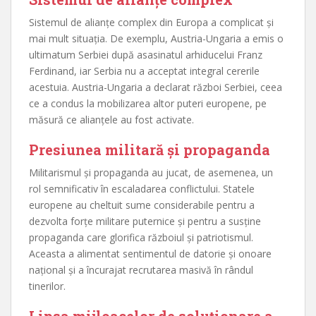
Sistemul de alianțe complex din Europa a complicat și
mai mult situația. De exemplu, Austria-Ungaria a emis o
ultimatum Serbiei după asasinatul arhiducelui Franz
Ferdinand, iar Serbia nu a acceptat integral cererile
acestuia. Austria-Ungaria a declarat război Serbiei, ceea
ce a condus la mobilizarea altor puteri europene, pe
măsură ce alianțele au fost activate.
Presiunea militară și propaganda
Militarismul și propaganda au jucat, de asemenea, un
rol semnificativ în escaladarea conflictului. Statele
europene au cheltuit sume considerabile pentru a
dezvolta forțe militare puternice și pentru a susține
propaganda care glorifica războiul și patriotismul.
Aceasta a alimentat sentimentul de datorie și onoare
național și a încurajat recrutarea masivă în rândul
tinerilor.
Lipsa mijloacelor de soluționare a