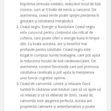
împotriva stresului oxidativ, reducând riscul de boli
cronice, cum ar fi bolile de inimă și cancerul. De
asemenea, ceaiul verde poate sprijini pierderea în
greutate și sănătatea metabolică.
Ceaiul negru: Energie și bunăstare Ceaiul negru
este cunoscut pentru conținutul său ridicat de
cofeină, care poate oferi o energie bună în timpul
zilei. Cu toate acestea, are și beneficii mai
profunde pentru sănătate. Ceaiul negru este
bogat în compuși numiți teabagine, care pot ajuta
la reducerea riscului de boli cardiovasculare. De
asemenea, conține flavonoide care pot promova
sănătatea cerebrală și pot ajuta la menținerea
unei funcții cognitive optime.
Ceaiul de camomilă: Liniste și relaxare Dacă
sunteți în căutarea unei băuturi care să vă ajute să
vă relaxați și să vă eliberați de stres, ceaiul de
camomilă este alegerea perfectă. Acesta are
proprietăți calmante și antiinflamatorii și poate