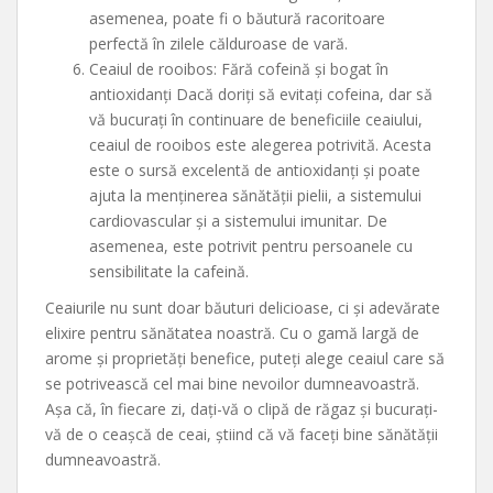
asemenea, poate fi o băutură racoritoare
perfectă în zilele călduroase de vară.
Ceaiul de rooibos: Fără cofeină și bogat în
antioxidanți Dacă doriți să evitați cofeina, dar să
vă bucurați în continuare de beneficiile ceaiului,
ceaiul de rooibos este alegerea potrivită. Acesta
este o sursă excelentă de antioxidanți și poate
ajuta la menținerea sănătății pielii, a sistemului
cardiovascular și a sistemului imunitar. De
asemenea, este potrivit pentru persoanele cu
sensibilitate la cafeină.
Ceaiurile nu sunt doar băuturi delicioase, ci și adevărate
elixire pentru sănătatea noastră. Cu o gamă largă de
arome și proprietăți benefice, puteți alege ceaiul care să
se potrivească cel mai bine nevoilor dumneavoastră.
Așa că, în fiecare zi, dați-vă o clipă de răgaz și bucurați-
vă de o ceașcă de ceai, știind că vă faceți bine sănătății
dumneavoastră.