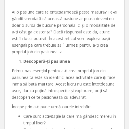
Ai o pasiune care te entuziasmează peste măsură? Te-ai
gândit vreodată că această pasiune ar putea deveni nu
doar o sursă de bucurie personală, ci și o modalitate de
a-ți câștiga existența? Dacă răspunsul este da, atunci
ești în locul potrivit. În acest articol vom explora pașii
esențiali pe care trebuie să îi urmezi pentru a-ți crea
propriul job din pasiunea ta.
Descoperă-ți pasiunea
Primul pas esențial pentru a-ți crea propriul job din
pasiunea ta este să identifici acea activitate care îți face
inima să bată mai tare. Acest lucru nu este întotdeauna
ușor, dar cu puțină introspecție și explorare, poți să
descoperi ce te pasionează cu adevărat.
Începe prin a-ți pune următoarele întrebări:
Care sunt activitățile la care mă gândesc mereu în
timpul liber?