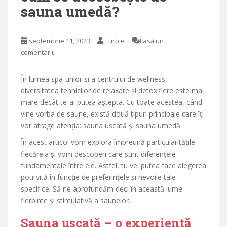
sauna umedă?
septembrie 11, 2023
Furbie
Lasă un
comentariu
În lumea spa-urilor și a centrului de wellness,
diversitatea tehnicilor de relaxare și detoxifiere este mai
mare decât te-ai putea aștepta. Cu toate acestea, când
vine vorba de saune, există două tipuri principale care îți
vor atrage atenția: sauna uscată și sauna umedă.
În acest articol vom explora împreună particularitățile
fiecăreia și vom descoperi care sunt diferențele
fundamentale între ele. Astfel, tu vei putea face alegerea
potrivită în funcție de preferințele și nevoile tale
specifice. Să ne aprofundăm deci în această lume
fierbinte și stimulativă a saunelor.
Sauna uscată – o experiență