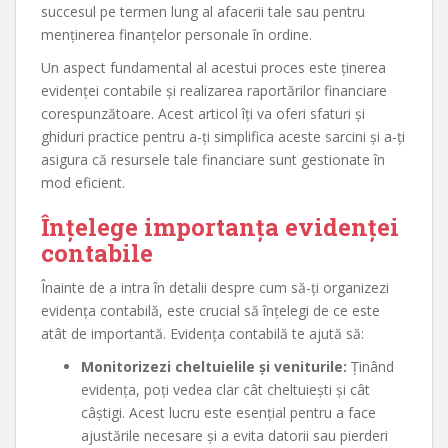
succesul pe termen lung al afacerii tale sau pentru
menținerea finanțelor personale în ordine.
Un aspect fundamental al acestui proces este ținerea
evidenței contabile și realizarea raportărilor financiare
corespunzătoare. Acest articol îți va oferi sfaturi și
ghiduri practice pentru a-ți simplifica aceste sarcini și a-ți
asigura că resursele tale financiare sunt gestionate în
mod eficient.
Înțelege importanța evidenței
contabile
Înainte de a intra în detalii despre cum să-ți organizezi
evidența contabilă, este crucial să înțelegi de ce este
atât de importantă. Evidența contabilă te ajută să:
Monitorizezi cheltuielile și veniturile:
Ținând
evidența, poți vedea clar cât cheltuiești și cât
câștigi. Acest lucru este esențial pentru a face
ajustările necesare și a evita datorii sau pierderi