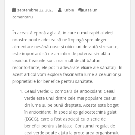
septembrie 22, 2023
Furbie
Lasă un
comentariu
În această epocă agitată, în care ritmul rapid al vieții
noastre poate adesea să ne împingă spre alegeri
alimentare nesănătoase și obiceiuri de viață stresante,
este important să ne amintim de puterea simplă a
ceaiului. Ceaiurile sunt mai mult decât băuturi
reconfortante; ele pot fi adevărate elixire ale sănătății. În
acest articol vom explora fascinanta lume a ceaiurilor și
proprietățile lor benefice pentru sănătate.
Ceaiul verde: O comoară de antioxidanți Ceaiul
verde este unul dintre cele mai populare ceaiuri
din lume și, pe bună dreptate. Acesta este bogat
în antioxidanți, în special epigalocatechină galat
(EGCG), care a fost asociată cu o serie de
beneficii pentru sănătate. Consumul regulat de
ceai verde poate ajuta la protejarea organismului