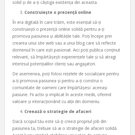
solid și de a-ți câștiga existența din aceasta.
Construiește o prezență online
În era digitală în care trăim, este esențial să-ți
construiești o prezență online solidă pentru a-ți
promova pasiunea și abilitățile tale. Poți începe prin
crearea unui site web sau a unui blog care să reflecte
domeniul în care ești pasionat. Aici poți publica conținut
relevant, să împărtășești experiențele tale și să atragi
interesul potențialilor clienți sau angajatori.
De asemenea, poți folosi rețelele de socializare pentru
a-ți promova pasiunea și pentru a-ți construi o
comunitate de oameni care împărtășesc aceeași
pasiune. Fii activ și implicat în aceste medii, oferind
valoare și interacționând cu alții din domeniu.
Creează o strategie de afaceri
Dacă scopul tău este să-ți creezi propriul job din
pasiunea ta, trebuie să ai o strategie de afaceri solidă.