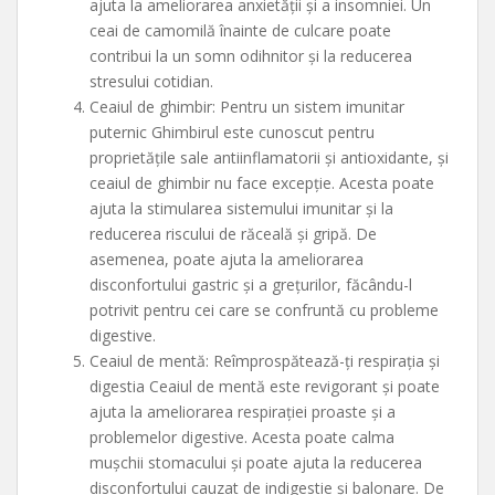
ajuta la ameliorarea anxietății și a insomniei. Un
ceai de camomilă înainte de culcare poate
contribui la un somn odihnitor și la reducerea
stresului cotidian.
Ceaiul de ghimbir: Pentru un sistem imunitar
puternic Ghimbirul este cunoscut pentru
proprietățile sale antiinflamatorii și antioxidante, și
ceaiul de ghimbir nu face excepție. Acesta poate
ajuta la stimularea sistemului imunitar și la
reducerea riscului de răceală și gripă. De
asemenea, poate ajuta la ameliorarea
disconfortului gastric și a grețurilor, făcându-l
potrivit pentru cei care se confruntă cu probleme
digestive.
Ceaiul de mentă: Reîmprospătează-ți respirația și
digestia Ceaiul de mentă este revigorant și poate
ajuta la ameliorarea respirației proaste și a
problemelor digestive. Acesta poate calma
mușchii stomacului și poate ajuta la reducerea
disconfortului cauzat de indigestie și balonare. De