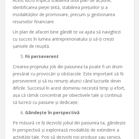
Acest lucru implică stabilirea unui plan de acțiune,
identificarea pieței țintă, stabilirea prețurilor și a
modalităților de promovare, precum și gestionarea
resurselor financiare.
Un plan de afaceri bine gândit te va ajuta să navighezi
cu succes în lumea antreprenoriatului și să-ți crești
șansele de reușită.
Fii perseverent
Crearea propriului job din pasiunea ta poate fi un drum
presărat cu provocări și obstacole. Este important să fii
perseverent și să nu renunți atunci când lucrurile devin
dificile. Succesul în acest domeniu necesită timp și efort,
așa că rămâi concentrat pe obiectivele tale și continuă
să lucrezi cu pasiune și dedicație.
Gândește în perspectivă
Pe măsură ce îți dezvolți jobul din pasiunea ta, gândește
în perspectivă și explorează modalități de extindere a
activității tale. Poți să dezvolți noi produse sau servicii,