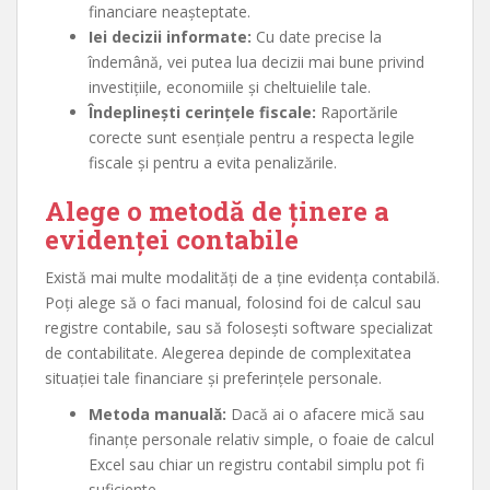
financiare neașteptate.
Iei decizii informate:
Cu date precise la
îndemână, vei putea lua decizii mai bune privind
investițiile, economiile și cheltuielile tale.
Îndeplinești cerințele fiscale:
Raportările
corecte sunt esențiale pentru a respecta legile
fiscale și pentru a evita penalizările.
Alege o metodă de ținere a
evidenței contabile
Există mai multe modalități de a ține evidența contabilă.
Poți alege să o faci manual, folosind foi de calcul sau
registre contabile, sau să folosești software specializat
de contabilitate. Alegerea depinde de complexitatea
situației tale financiare și preferințele personale.
Metoda manuală:
Dacă ai o afacere mică sau
finanțe personale relativ simple, o foaie de calcul
Excel sau chiar un registru contabil simplu pot fi
suficiente.