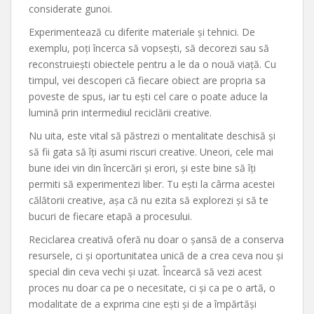
considerate gunoi.
Experimentează cu diferite materiale și tehnici. De
exemplu, poți încerca să vopsești, să decorezi sau să
reconstruiești obiectele pentru a le da o nouă viață. Cu
timpul, vei descoperi că fiecare obiect are propria sa
poveste de spus, iar tu ești cel care o poate aduce la
lumină prin intermediul reciclării creative.
Nu uita, este vital să păstrezi o mentalitate deschisă și
să fii gata să îți asumi riscuri creative. Uneori, cele mai
bune idei vin din încercări și erori, și este bine să îți
permiti să experimentezi liber. Tu ești la cârma acestei
călătorii creative, așa că nu ezita să explorezi și să te
bucuri de fiecare etapă a procesului.
Reciclarea creativă oferă nu doar o șansă de a conserva
resursele, ci și oportunitatea unică de a crea ceva nou și
special din ceva vechi și uzat. Încearcă să vezi acest
proces nu doar ca pe o necesitate, ci și ca pe o artă, o
modalitate de a exprima cine ești și de a împărtăși