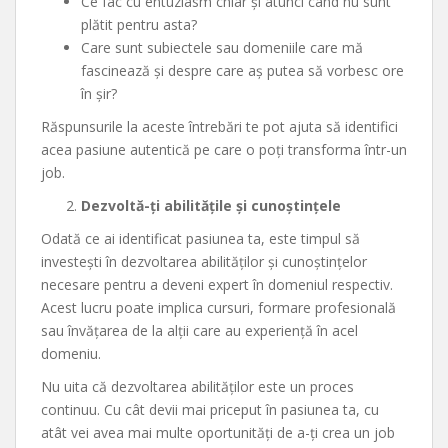
Ce fac cu entuziasm chiar și atunci când nu sunt
plătit pentru asta?
Care sunt subiectele sau domeniile care mă
fascinează și despre care aș putea să vorbesc ore
în șir?
Răspunsurile la aceste întrebări te pot ajuta să identifici
acea pasiune autentică pe care o poți transforma într-un
job.
Dezvoltă-ți abilitățile și cunoștințele
Odată ce ai identificat pasiunea ta, este timpul să
investești în dezvoltarea abilităților și cunoștințelor
necesare pentru a deveni expert în domeniul respectiv.
Acest lucru poate implica cursuri, formare profesională
sau învățarea de la alții care au experiență în acel
domeniu.
Nu uita că dezvoltarea abilităților este un proces
continuu. Cu cât devii mai priceput în pasiunea ta, cu
atât vei avea mai multe oportunități de a-ți crea un job