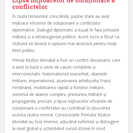
conflictelor
În ciuda tensiunilor crescânde, puține state au avut
mijloace eficiente de soluționare a conflictelor
diplomatice. Dialogul diplomatic a eșuat în fața presiunii
militară și a intransigenței politice. Acest lucru a făcut ca
războiul să devină o opțiune mai atractivă pentru mulți
lideri politici.
Primul Război Mondial a fost un conflict devastator care
a avut la bază o serie de cauze complexe și
interconectate. Naționalismul exacerbat, alianțele
militare, imperialismul, asasinarea arhiducelui Franz
Ferdinand, mobilizarea rapidă a forțelor militare,
sistemul de alianțe complex, presiunea militară și
propaganda, precum și lipsa mijloacelor eficiente de
soluționare a conflictelor au contribuit la izbucnirea
acestui război mortal. Consecințele Primului Război
Mondial au fost imense, aducând suferință și distrugere
la nivel global și schimbând cursul istoriei în mod