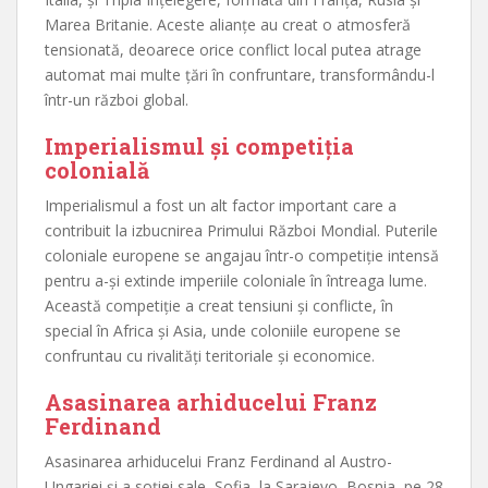
Marea Britanie. Aceste alianțe au creat o atmosferă
tensionată, deoarece orice conflict local putea atrage
automat mai multe țări în confruntare, transformându-l
într-un război global.
Imperialismul și competiția
colonială
Imperialismul a fost un alt factor important care a
contribuit la izbucnirea Primului Război Mondial. Puterile
coloniale europene se angajau într-o competiție intensă
pentru a-și extinde imperiile coloniale în întreaga lume.
Această competiție a creat tensiuni și conflicte, în
special în Africa și Asia, unde coloniile europene se
confruntau cu rivalități teritoriale și economice.
Asasinarea arhiducelui Franz
Ferdinand
Asasinarea arhiducelui Franz Ferdinand al Austro-
Ungariei și a soției sale, Sofia, la Sarajevo, Bosnia, pe 28