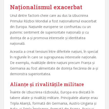
Naționalismul exacerbat
Unul dintre factorii-cheie care au dus la izbucnirea
Primului Război Mondial a fost naționalismul exacerbat
din Europa. Națiunile europene se confruntau cu un
puternic sentiment de superioritate națională și cu
dorința de a-și promova interesele și identitatea
națională.
Aceasta a creat tensiuni între diferitele națiuni, în special
în regiunile în care se suprapuneau interesele naționale.
De exemplu, rivalitățile dintre națiuni precum Franța și
Germania au fost alimentate de dorința fiecăreia de a-și
demonstra superioritatea.
Alianțe și rivalitățile militare
Înainte de izbucnirea războiului, Europa era divizată în
tabere aliate și rivalități militare. Principalele alianțe erau
Tripla Alianță, formată din Germania, Austro-Ungaria și
Italia, și Tripla Înțelegere, formată din Franța, Rusia și