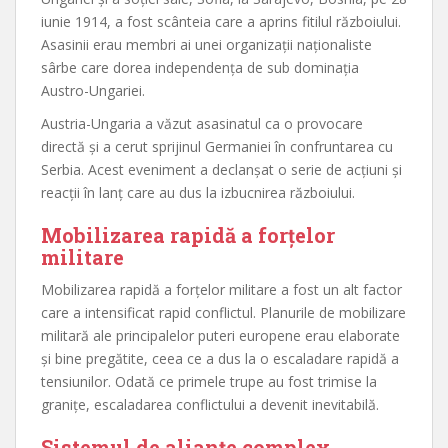
iunie 1914, a fost scânteia care a aprins fitilul războiului.
Asasinii erau membri ai unei organizații naționaliste
sârbe care dorea independența de sub dominația
Austro-Ungariei.
Austria-Ungaria a văzut asasinatul ca o provocare
directă și a cerut sprijinul Germaniei în confruntarea cu
Serbia. Acest eveniment a declanșat o serie de acțiuni și
reacții în lanț care au dus la izbucnirea războiului.
Mobilizarea rapidă a forțelor
militare
Mobilizarea rapidă a forțelor militare a fost un alt factor
care a intensificat rapid conflictul. Planurile de mobilizare
militară ale principalelor puteri europene erau elaborate
și bine pregătite, ceea ce a dus la o escaladare rapidă a
tensiunilor. Odată ce primele trupe au fost trimise la
granițe, escaladarea conflictului a devenit inevitabilă.
Sistemul de alianțe complex