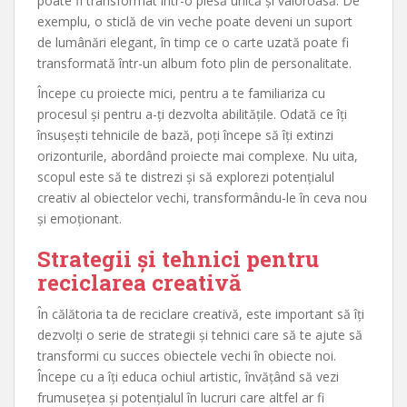
poate fi transformat într-o piesă unică și valoroasă. De
exemplu, o sticlă de vin veche poate deveni un suport
de lumânări elegant, în timp ce o carte uzată poate fi
transformată într-un album foto plin de personalitate.
Începe cu proiecte mici, pentru a te familiariza cu
procesul și pentru a-ți dezvolta abilitățile. Odată ce îți
însușești tehnicile de bază, poți începe să îți extinzi
orizonturile, abordând proiecte mai complexe. Nu uita,
scopul este să te distrezi și să explorezi potențialul
creativ al obiectelor vechi, transformându-le în ceva nou
și emoționant.
Strategii și tehnici pentru
reciclarea creativă
În călătoria ta de reciclare creativă, este important să îți
dezvolți o serie de strategii și tehnici care să te ajute să
transformi cu succes obiectele vechi în obiecte noi.
Începe cu a îți educa ochiul artistic, învățând să vezi
frumusețea și potențialul în lucruri care altfel ar fi