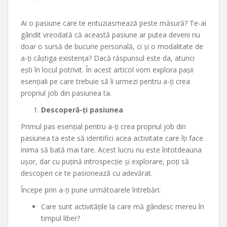
Ai o pasiune care te entuziasmează peste măsură? Te-ai
gândit vreodată că această pasiune ar putea deveni nu
doar o sursă de bucurie personală, ci și o modalitate de
a-ți câștiga existența? Dacă răspunsul este da, atunci
ești în locul potrivit. În acest articol vom explora pașii
esențiali pe care trebuie să îi urmezi pentru a-ți crea
propriul job din pasiunea ta.
Descoperă-ți pasiunea
Primul pas esențial pentru a-ți crea propriul job din
pasiunea ta este să identifici acea activitate care îți face
inima să bată mai tare. Acest lucru nu este întotdeauna
ușor, dar cu puțină introspecție și explorare, poți să
descoperi ce te pasionează cu adevărat.
Începe prin a-ți pune următoarele întrebări:
Care sunt activitățile la care mă gândesc mereu în
timpul liber?