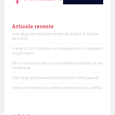
Articole recente
Cum alegi cele mai bune rețete de prăjituri în funcție
de ocazie
Creme cu SPF colorate sau transparente. Ce variantă ți
se potrivește
De ce este important să cureți filtrele aparatului de aer
condiționat
Cum alegi decorațiunile potrivite pentru stilul Japandi
Tehnica Pomodoro și echilibrul dintre muncă și odihnă