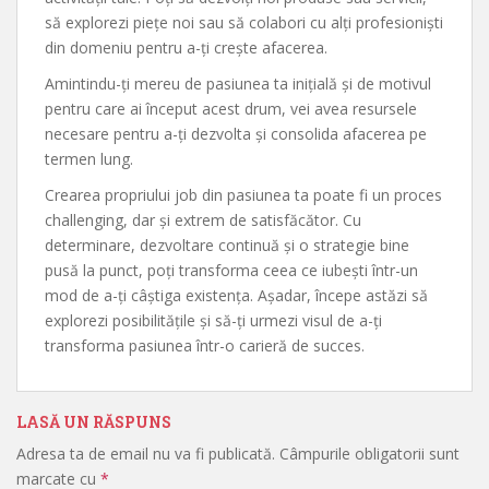
să explorezi piețe noi sau să colabori cu alți profesioniști
din domeniu pentru a-ți crește afacerea.
Amintindu-ți mereu de pasiunea ta inițială și de motivul
pentru care ai început acest drum, vei avea resursele
necesare pentru a-ți dezvolta și consolida afacerea pe
termen lung.
Crearea propriului job din pasiunea ta poate fi un proces
challenging, dar și extrem de satisfăcător. Cu
determinare, dezvoltare continuă și o strategie bine
pusă la punct, poți transforma ceea ce iubești într-un
mod de a-ți câștiga existența. Așadar, începe astăzi să
explorezi posibilitățile și să-ți urmezi visul de a-ți
transforma pasiunea într-o carieră de succes.
LASĂ UN RĂSPUNS
Adresa ta de email nu va fi publicată.
Câmpurile obligatorii sunt
marcate cu
*