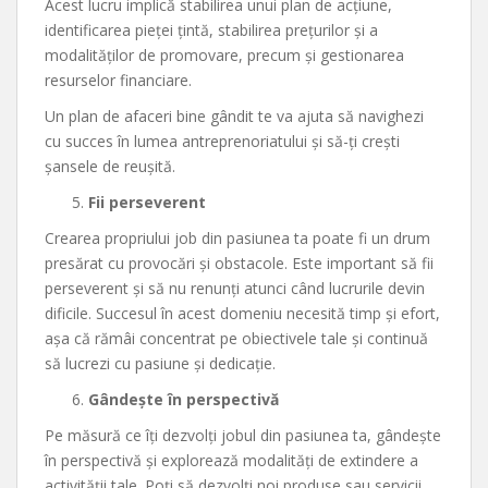
Acest lucru implică stabilirea unui plan de acțiune,
identificarea pieței țintă, stabilirea prețurilor și a
modalităților de promovare, precum și gestionarea
resurselor financiare.
Un plan de afaceri bine gândit te va ajuta să navighezi
cu succes în lumea antreprenoriatului și să-ți crești
șansele de reușită.
Fii perseverent
Crearea propriului job din pasiunea ta poate fi un drum
presărat cu provocări și obstacole. Este important să fii
perseverent și să nu renunți atunci când lucrurile devin
dificile. Succesul în acest domeniu necesită timp și efort,
așa că rămâi concentrat pe obiectivele tale și continuă
să lucrezi cu pasiune și dedicație.
Gândește în perspectivă
Pe măsură ce îți dezvolți jobul din pasiunea ta, gândește
în perspectivă și explorează modalități de extindere a
activității tale. Poți să dezvolți noi produse sau servicii,