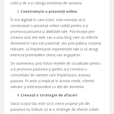
solid și de a-ți câștiga existența din aceasta.
Construiește o prezență online
În era digitală în care trăim, este esențial să-ți
construiești o prezență online solidă pentru a-ți
promova pasiunea și abilitățile tale. Poți începe prin
crearea unui site web sau a unui blog care să reflecte
domeniul în care ești pasionat. Aici poți publica conținut
relevant, să împărtășești experiențele tale și să atragi
interesul potențialilor clienți sau angajatori.
De asemenea, poți folosi rețelele de socializare pentru
a-ți promova pasiunea și pentru a-ți construi o
comunitate de oameni care împărtășesc aceeași
pasiune. Fii activ și implicat în aceste medii, oferind
valoare și interacționând cu alții din domeniu.
Creează o strategie de afaceri
Dacă scopul tău este să-ți creezi propriul job din
pasiunea ta, trebuie să ai o strategie de afaceri solidă.