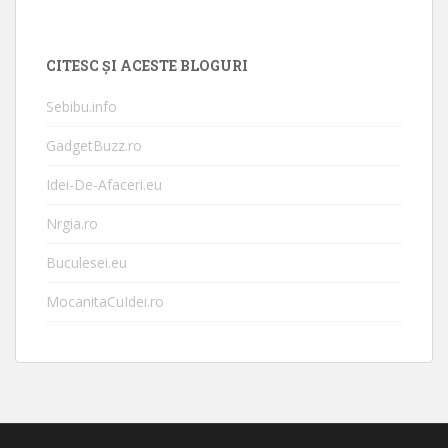
CITESC ȘI ACESTE BLOGURI
Sebibu.info
GadgetBuzz.ro
Idei-De-Afaceri.eu
Nrgia.ro
Buculesei.eu
MocanitaCuIdei.ro