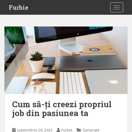
S
Furbie
TOGGLE
k
i
p
t
o
m
a
i
n
c
o
n
t
e
Cum să-ți creezi propriul
n
job din pasiunea ta
t
septembrie 20, 2023
Furbie
Generale