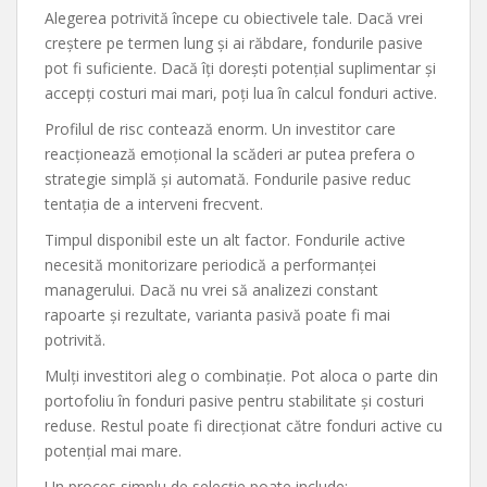
Alegerea potrivită începe cu obiectivele tale. Dacă vrei
creștere pe termen lung și ai răbdare, fondurile pasive
pot fi suficiente. Dacă îți dorești potențial suplimentar și
accepți costuri mai mari, poți lua în calcul fonduri active.
Profilul de risc contează enorm. Un investitor care
reacționează emoțional la scăderi ar putea prefera o
strategie simplă și automată. Fondurile pasive reduc
tentația de a interveni frecvent.
Timpul disponibil este un alt factor. Fondurile active
necesită monitorizare periodică a performanței
managerului. Dacă nu vrei să analizezi constant
rapoarte și rezultate, varianta pasivă poate fi mai
potrivită.
Mulți investitori aleg o combinație. Pot aloca o parte din
portofoliu în fonduri pasive pentru stabilitate și costuri
reduse. Restul poate fi direcționat către fonduri active cu
potențial mai mare.
Un proces simplu de selecție poate include: