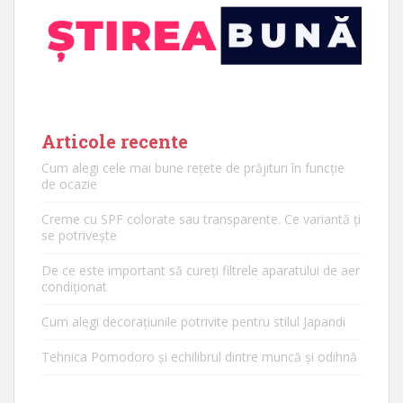
Articole recente
Cum alegi cele mai bune rețete de prăjituri în funcție
de ocazie
Creme cu SPF colorate sau transparente. Ce variantă ți
se potrivește
De ce este important să cureți filtrele aparatului de aer
condiționat
Cum alegi decorațiunile potrivite pentru stilul Japandi
Tehnica Pomodoro și echilibrul dintre muncă și odihnă