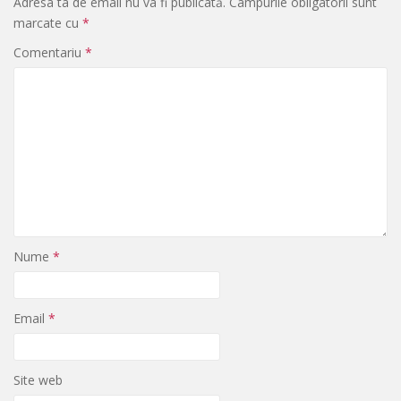
Adresa ta de email nu va fi publicată.
Câmpurile obligatorii sunt
marcate cu
*
Comentariu
*
Nume
*
Email
*
Site web