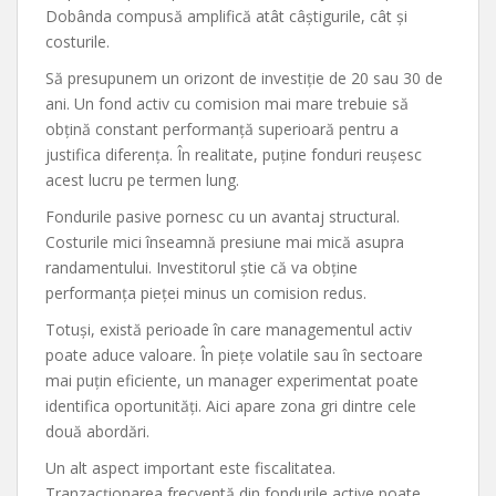
Dobânda compusă amplifică atât câștigurile, cât și
costurile.
Să presupunem un orizont de investiție de 20 sau 30 de
ani. Un fond activ cu comision mai mare trebuie să
obțină constant performanță superioară pentru a
justifica diferența. În realitate, puține fonduri reușesc
acest lucru pe termen lung.
Fondurile pasive pornesc cu un avantaj structural.
Costurile mici înseamnă presiune mai mică asupra
randamentului. Investitorul știe că va obține
performanța pieței minus un comision redus.
Totuși, există perioade în care managementul activ
poate aduce valoare. În piețe volatile sau în sectoare
mai puțin eficiente, un manager experimentat poate
identifica oportunități. Aici apare zona gri dintre cele
două abordări.
Un alt aspect important este fiscalitatea.
Tranzacționarea frecventă din fondurile active poate