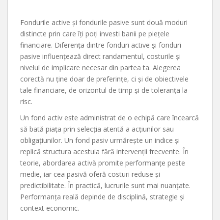
Fondurile active și fondurile pasive sunt două moduri
distincte prin care îți poți investi banii pe piețele
financiare. Diferența dintre fonduri active și fonduri
pasive influențează direct randamentul, costurile și
nivelul de implicare necesar din partea ta. Alegerea
corectă nu ține doar de preferințe, ci și de obiectivele
tale financiare, de orizontul de timp și de toleranța la
risc.
Un fond activ este administrat de o echipă care încearcă
să bată piața prin selecția atentă a acțiunilor sau
obligațiunilor. Un fond pasiv urmărește un indice și
replică structura acestuia fără intervenții frecvente. În
teorie, abordarea activă promite performanțe peste
medie, iar cea pasivă oferă costuri reduse și
predictibilitate. În practică, lucrurile sunt mai nuanțate.
Performanța reală depinde de disciplină, strategie și
context economic.