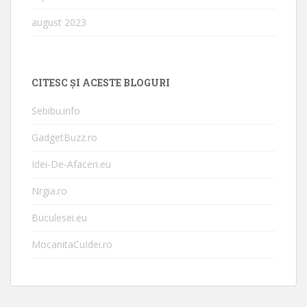
august 2023
CITESC ȘI ACESTE BLOGURI
Sebibu.info
GadgetBuzz.ro
Idei-De-Afaceri.eu
Nrgia.ro
Buculesei.eu
MocanitaCuIdei.ro