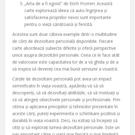
„Arta de a fi egoist” de Erich Fromm: Această
carte explorează ideea că auto-îngrijirea și
satisfacerea propriilor nevoi sunt importante
pentru o viață sănătoasă și fericită.
Acestea sunt doar câteva exemple dintr-o multitudine
de cărți de dezvoltare personală disponibile. Fiecare
carte abordează subiecte diferite și oferă perspective
unice asupra dezvoltării personale. Ceea ce le face atât
de valoroase este capacitatea lor de a vă ghida și de a
vă inspira să deveniți cea mai bună versiune a voastră.
Cărțile de dezvoltare personală pot avea un impact
semnificativ în viața voastră, ajutându-vă să vă
descoperiți, să vă dezvoltați abilitățile, să vă motivați și
să vă atingeți obiectivele personale și profesionale. Prin
citirea și aplicarea principiilor și tehnicilor prezentate în
aceste cărți, puteți experimenta o schimbare pozitivă și
durabilă în viața voastră. Deci, nu ezitați să începeți să
citiți și să explorați lumea dezvoltării personale. Este un
pas important către o viață mai fericită și mai împlinită.