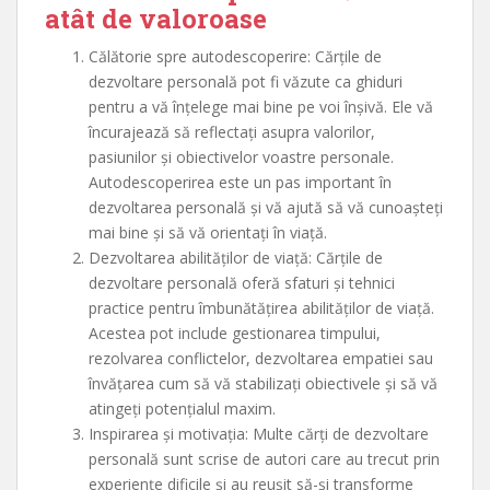
atât de valoroase
Călătorie spre autodescoperire: Cărțile de
dezvoltare personală pot fi văzute ca ghiduri
pentru a vă înțelege mai bine pe voi înșivă. Ele vă
încurajează să reflectați asupra valorilor,
pasiunilor și obiectivelor voastre personale.
Autodescoperirea este un pas important în
dezvoltarea personală și vă ajută să vă cunoașteți
mai bine și să vă orientați în viață.
Dezvoltarea abilităților de viață: Cărțile de
dezvoltare personală oferă sfaturi și tehnici
practice pentru îmbunătățirea abilităților de viață.
Acestea pot include gestionarea timpului,
rezolvarea conflictelor, dezvoltarea empatiei sau
învățarea cum să vă stabilizați obiectivele și să vă
atingeți potențialul maxim.
Inspirarea și motivația: Multe cărți de dezvoltare
personală sunt scrise de autori care au trecut prin
experiențe dificile și au reușit să-și transforme