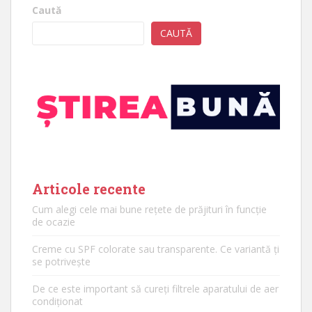
Caută
CAUTĂ
Articole recente
Cum alegi cele mai bune rețete de prăjituri în funcție
de ocazie
Creme cu SPF colorate sau transparente. Ce variantă ți
se potrivește
De ce este important să cureți filtrele aparatului de aer
condiționat