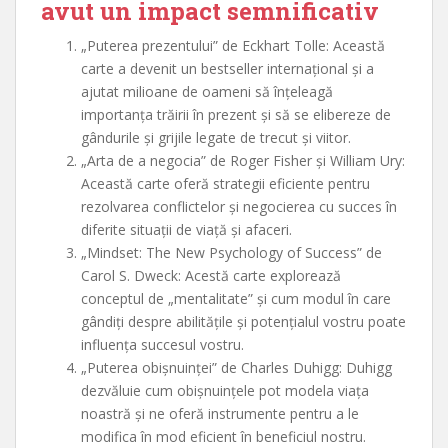
avut un impact semnificativ
„Puterea prezentului” de Eckhart Tolle: Această
carte a devenit un bestseller internațional și a
ajutat milioane de oameni să înțeleagă
importanța trăirii în prezent și să se elibereze de
gândurile și grijile legate de trecut și viitor.
„Arta de a negocia” de Roger Fisher și William Ury:
Această carte oferă strategii eficiente pentru
rezolvarea conflictelor și negocierea cu succes în
diferite situații de viață și afaceri.
„Mindset: The New Psychology of Success” de
Carol S. Dweck: Acestă carte explorează
conceptul de „mentalitate” și cum modul în care
gândiți despre abilitățile și potențialul vostru poate
influența succesul vostru.
„Puterea obișnuinței” de Charles Duhigg: Duhigg
dezvăluie cum obișnuințele pot modela viața
noastră și ne oferă instrumente pentru a le
modifica în mod eficient în beneficiul nostru.