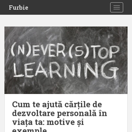
S
Furbie
TOGGLE
k
i
p
t
o
m
a
i
n
c
o
n
t
e
Cum te ajută cărțile de
n
dezvoltare personală în
t
viața ta: motive și
exemple