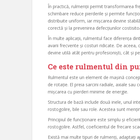
În practică, rulmenții permit transformarea fr
schimbare reduce pierderile și permite funcționa
distribuite uniform, iar mișcarea devine stabilă
corectă și la prevenirea defecțiunilor costisito
În multe aplicații, rulmentul face diferența din
avarii frecvente și costuri ridicate. De aceea,
devine utilă atât pentru profesioniști, cât și pen
Ce este rulmentul din pu
Rulmentul este un element de mașină conceput
de rotație. El preia sarcini radiale, axiale sau
mișcarea cu pierderi minime de energie.
Structura de bază include două inele, unul inte
rostogolire, bile sau role. Acestea sunt mențin
Principiul de funcționare este simplu și efici
rostogolire. Astfel, coeficientul de frecare sca
Există mai multe tipuri de rulmenți, adaptați ap