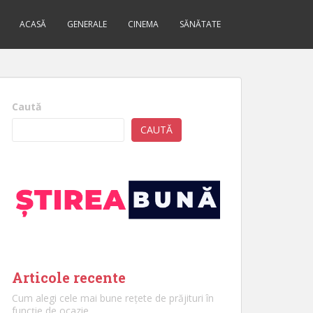
ACASĂ
GENERALE
CINEMA
SĂNĂTATE
Caută
CAUTĂ
Articole recente
Cum alegi cele mai bune rețete de prăjituri în
funcție de ocazie