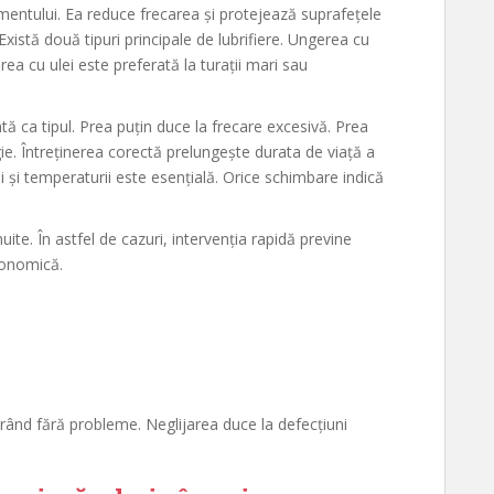
lmentului. Ea reduce frecarea și protejează suprafețele
Există două tipuri principale de lubrifiere. Ungerea cu
rea cu ulei este preferată la turații mari sau
ntă ca tipul. Prea puțin duce la frecare excesivă. Prea
gie. Întreținerea corectă prelungește durata de viață a
i și temperaturii este esențială. Orice schimbare indică
uite. În astfel de cazuri, intervenția rapidă previne
conomică.
 rând fără probleme. Neglijarea duce la defecțiuni