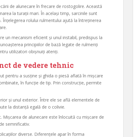
ecării de alunecare în frecare de rostogolire. Această
rea la turații mari. În același timp, sarcinile sunt
. Înțelegerea rolului rulmentului ajută la întreținerea
are.
tre un mecanism eficient și unul instabil, predispus la
 cunoașterea principiilor de bază legate de rulmenți
tru utilizatori obișnuiți atenți.
nct de vedere tehnic
 pentru a susține și ghida o piesă aflată în mișcare
 combinate, în funcție de tip. Prin construcție, permite
rior și unul exterior. Între ele se află elementele de
ute la distanță egală de o colivie.
ent. Mișcarea de alunecare este înlocuită cu mișcare de
de semnificativ.
licațiilor diverse. Diferențele apar în forma