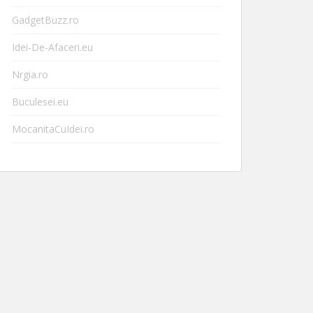
GadgetBuzz.ro
Idei-De-Afaceri.eu
Nrgia.ro
Buculesei.eu
MocanitaCuIdei.ro