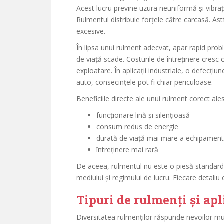
Acest lucru previne uzura neuniformă și vibrații
Rulmentul distribuie forțele către carcasă. Ast
excesive.
În lipsa unui rulment adecvat, apar rapid prob
de viață scade. Costurile de întreținere cresc c
exploatare. În aplicații industriale, o defecțiu
auto, consecințele pot fi chiar periculoase.
Beneficiile directe ale unui rulment corect ales
funcționare lină și silențioasă
consum redus de energie
durată de viață mai mare a echipament
întreținere mai rară
De aceea, rulmentul nu este o piesă standard a
mediului și regimului de lucru. Fiecare detaliu
Tipuri de rulmenți și apli
Diversitatea rulmenților răspunde nevoilor multi