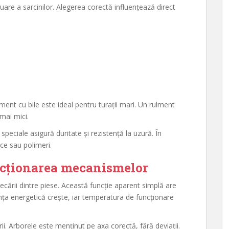
uare a sarcinilor. Alegerea corectă influențează direct
ulment cu bile este ideal pentru turații mari. Un rulment
 mai mici.
 speciale asigură duritate și rezistență la uzură. În
ice sau polimeri.
ncționarea mecanismelor
recării dintre piese. Această funcție aparent simplă are
ența energetică crește, iar temperatura de funcționare
ii. Arborele este menținut pe axa corectă, fără deviații.