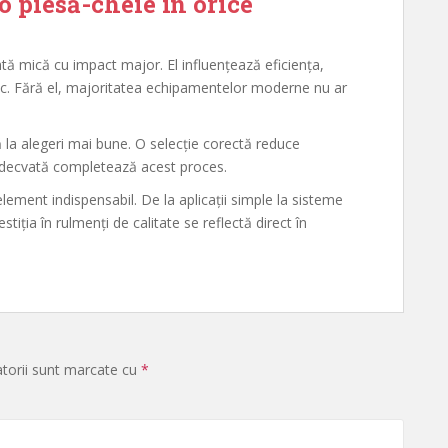
 piesă-cheie în orice
 mică cu impact major. El influențează eficiența,
anic. Fără el, majoritatea echipamentelor moderne nu ar
tă la alegeri mai bune. O selecție corectă reduce
 adecvată completează acest proces.
ement indispensabil. De la aplicații simple la sisteme
iția în rulmenți de calitate se reflectă direct în
atorii sunt marcate cu
*