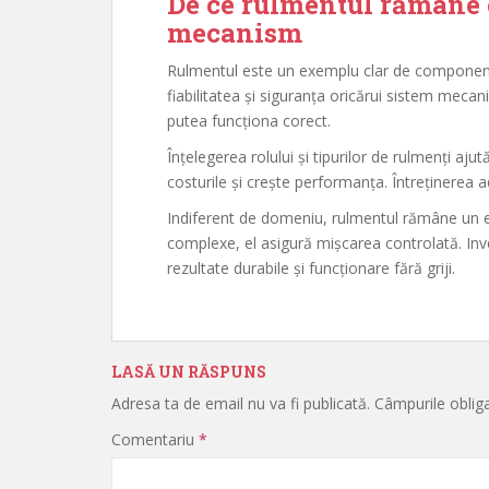
De ce rulmentul rămâne o
mecanism
Rulmentul este un exemplu clar de componentă
fiabilitatea și siguranța oricărui sistem mec
putea funcționa corect.
Înțelegerea rolului și tipurilor de rulmenți aju
costurile și crește performanța. Întreținerea
Indiferent de domeniu, rulmentul rămâne un el
complexe, el asigură mișcarea controlată. Invest
rezultate durabile și funcționare fără griji.
LASĂ UN RĂSPUNS
Adresa ta de email nu va fi publicată.
Câmpurile oblig
Comentariu
*