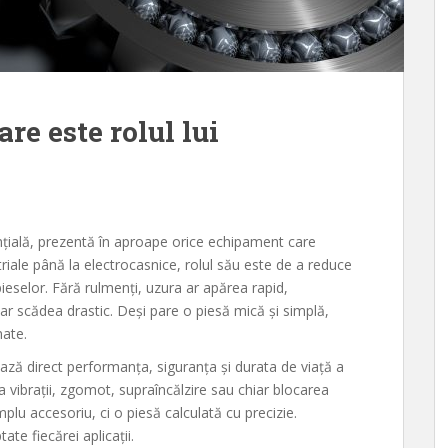
are este rolul lui
ială, prezentă în aproape orice echipament care
triale până la electrocasnice, rolul său este de a reduce
ieselor. Fără rulmenți, uzura ar apărea rapid,
 ar scădea drastic. Deși pare o piesă mică și simplă,
nate.
ază direct performanța, siguranța și durata de viață a
vibrații, zgomot, supraîncălzire sau chiar blocarea
plu accesoriu, ci o piesă calculată cu precizie.
ate fiecărei aplicații.