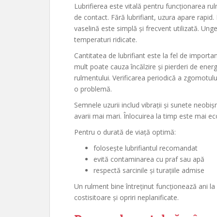
Lubrifierea este vitală pentru funcționarea ru
de contact. Fără lubrifiant, uzura apare rapid. 
vaselină este simplă și frecvent utilizată. Unge
temperaturi ridicate.
Cantitatea de lubrifiant este la fel de importa
mult poate cauza încălzire și pierderi de ener
rulmentului. Verificarea periodică a zgomotulu
o problemă.
Semnele uzurii includ vibrații și sunete neobișn
avarii mai mari. Înlocuirea la timp este mai e
Pentru o durată de viață optimă:
folosește lubrifiantul recomandat
evită contaminarea cu praf sau apă
respectă sarcinile și turațiile admise
Un rulment bine întreținut funcționează ani la
costisitoare și opriri neplanificate.