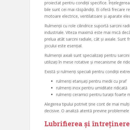
proiectat pentru condiții specifice. Înțelegere
bile sunt cei mai răspândiți. Ei oferă frecare re
motoare electrice, ventilatoare și aparate ele
Rulmenții cu role cilindrice suportă sarcini radia
industriale. Viteza maximă este mai mică decât
prelua atât sarcini radiale, cât și axiale. Sunt f
jocului este esențial.
Rulmenții axiali sunt specializați pentru sarcini
utilizați în mese rotative și mecanisme de ridi
Există și rulmenți speciali pentru condiții extr
rulmenți etanșați pentru medii cu praf
rulmenți inox pentru umiditate ridicată
rulmenți ceramici pentru turații foarte 
Alegerea tipului potrivit ține cont de mai mulț
decisive. O analiză atentă previne problemele 
Lubrifierea și întreținer