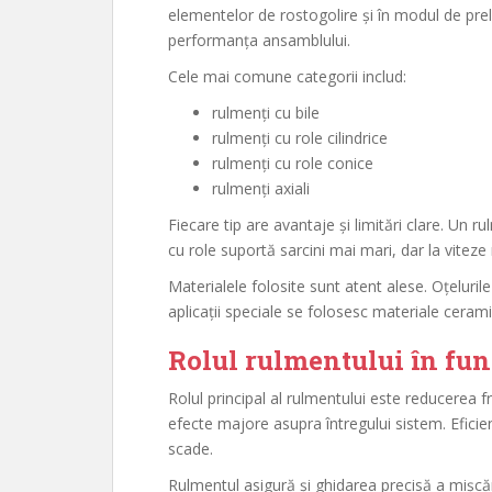
elementelor de rostogolire și în modul de prel
performanța ansamblului.
Cele mai comune categorii includ:
rulmenți cu bile
rulmenți cu role cilindrice
rulmenți cu role conice
rulmenți axiali
Fiecare tip are avantaje și limitări clare. Un r
cu role suportă sarcini mai mari, dar la viteze
Materialele folosite sunt atent alese. Oțelurile
aplicații speciale se folosesc materiale ceram
Rolul rulmentului în fu
Rolul principal al rulmentului este reducerea f
efecte majore asupra întregului sistem. Efici
scade.
Rulmentul asigură și ghidarea precisă a mișcăr