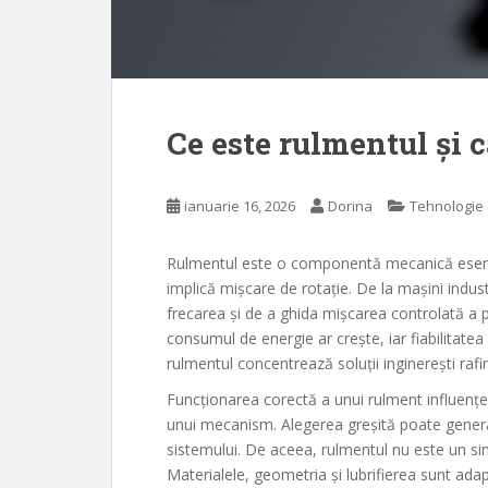
Ce este rulmentul și c
ianuarie 16, 2026
Dorina
Tehnologie
Rulmentul este o componentă mecanică esenț
implică mișcare de rotație. De la mașini indus
frecarea și de a ghida mișcarea controlată a p
consumul de energie ar crește, iar fiabilitatea
rulmentul concentrează soluții inginerești rafi
Funcționarea corectă a unui rulment influențe
unui mecanism. Alegerea greșită poate genera 
sistemului. De aceea, rulmentul nu este un sim
Materialele, geometria și lubrifierea sunt adapt