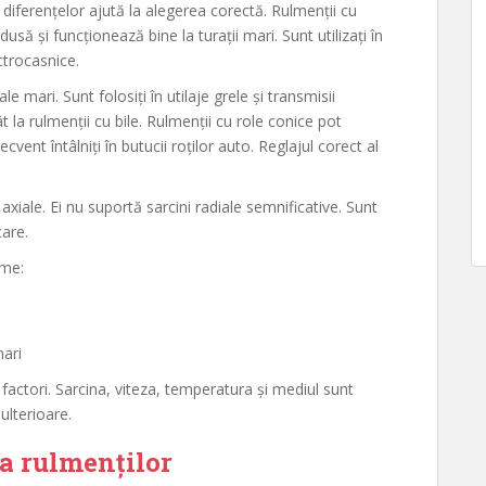
a diferențelor ajută la alegerea corectă. Rulmenții cu
dusă și funcționează bine la turații mari. Sunt utilizați în
ctrocasnice.
le mari. Sunt folosiți în utilaje grele și transmisii
 la rulmenții cu bile. Rulmenții cu role conice pot
recvent întâlniți în butucii roților auto. Reglajul corect al
 axiale. Ei nu suportă sarcini radiale semnificative. Sunt
care.
eme:
mari
i factori. Sarcina, viteza, temperatura și mediul sunt
ulterioare.
ea rulmenților