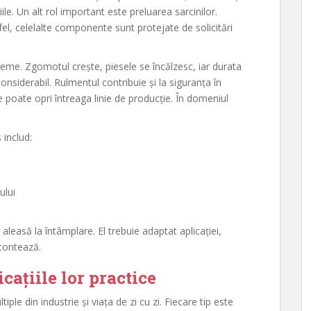
le. Un alt rol important este preluarea sarcinilor.
fel, celelalte componente sunt protejate de solicitări
leme. Zgomotul crește, piesele se încălzesc, iar durata
onsiderabil. Rulmentul contribuie și la siguranța în
ne poate opri întreaga linie de producție. În domeniul
 includ:
ului
leasă la întâmplare. El trebuie adaptat aplicației,
 contează.
cațiile lor practice
ple din industrie și viața de zi cu zi. Fiecare tip este