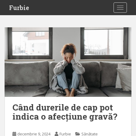
S
Furbie
TOGGLE
k
i
p
t
o
m
a
i
n
c
o
n
t
e
Când durerile de cap pot
n
indica o afecțiune gravă?
t
decembrie 9, 2024
Furbie
Sănătate