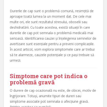
Durerile de cap sunt o problemă comună, resimțită de
aproape toată lumea la un moment dat. De cele mai
multe ori, ele sunt rezultatul stresului, oboselii sau
deshidratării. Cu toate acestea, există situații în care
durerile de cap pot semnala o problemă medicală mai
serioasă. Identificarea cauzei și înțelegerea semnelor de
avertizare sunt esențiale pentru a preveni complicațiile.
În acest articol, vom explora simptomele care ar trebui
să te alarmeze, cauzele potențiale și ce pași trebuie să
urmezi.
Simptome care pot indica o
problemă gravă
O durere de cap ocazională nu este, de obicei, motiv de
îngrijorare. Totuși, anumite tipuri de dureri sau
simptome asociate pot semnala o afecțiune gravă.
Printre acestea se numără: