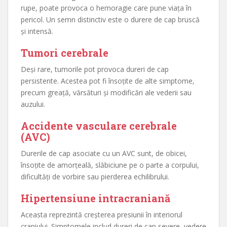
rupe, poate provoca o hemoragie care pune viața în
pericol. Un semn distinctiv este o durere de cap bruscă
și intensă.
Tumori cerebrale
Deși rare, tumorile pot provoca dureri de cap
persistente. Acestea pot fi însoțite de alte simptome,
precum greață, vărsături și modificări ale vederii sau
auzului.
Accidente vasculare cerebrale
(AVC)
Durerile de cap asociate cu un AVC sunt, de obicei,
însoțite de amorțeală, slăbiciune pe o parte a corpului,
dificultăți de vorbire sau pierderea echilibrului.
Hipertensiune intracraniană
Aceasta reprezintă creșterea presiunii în interiorul
craniului. Simptomele includ dureri de cap severe, vedere