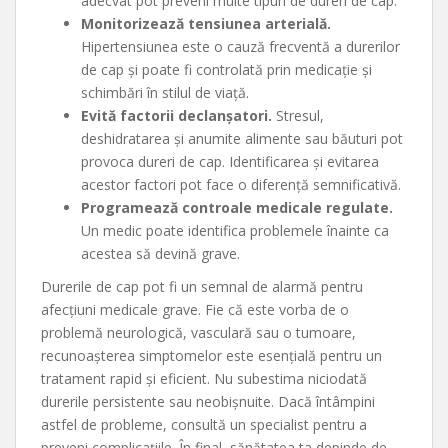
adecvat pot preveni multe tipuri de dureri de cap.
Monitorizează tensiunea arterială.
Hipertensiunea este o cauză frecventă a durerilor
de cap și poate fi controlată prin medicație și
schimbări în stilul de viață.
Evită factorii declanșatori.
Stresul,
deshidratarea și anumite alimente sau băuturi pot
provoca dureri de cap. Identificarea și evitarea
acestor factori pot face o diferență semnificativă.
Programează controale medicale regulate.
Un medic poate identifica problemele înainte ca
acestea să devină grave.
Durerile de cap pot fi un semnal de alarmă pentru
afecțiuni medicale grave. Fie că este vorba de o
problemă neurologică, vasculară sau o tumoare,
recunoașterea simptomelor este esențială pentru un
tratament rapid și eficient. Nu subestima niciodată
durerile persistente sau neobișnuite. Dacă întâmpini
astfel de probleme, consultă un specialist pentru a
preveni complicațiile. În final, sănătatea ta depinde de