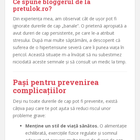
Ce spune bloggerul de la
pretulok.ro
?
Din experiența mea, am observat cât de ușor pot fi
ignorate durerile de cap „banale”. O prietenă apropiată a
avut dureri de cap persistente, pe care le-a atribuit
stresului. După mai multe săptămâni, a descoperit că
suferea de o hipertensiune severă care îi punea viața în
pericol. Această situație m-a învățat să nu subestimez
niciodată aceste semnale și să consult un medic la timp.
Pași pentru prevenirea
complicațiilor
Deși nu toate durerile de cap pot fi prevenite, există
câțiva pași care te pot ajuta să reduci riscul unor
probleme grave:
Menține un stil de viață sănătos.
O alimentație
echilibrată, exercițiile fizice regulate și somnul