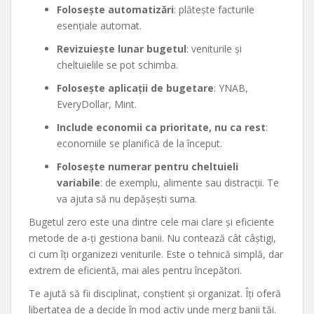
Folosește automatizări
: plătește facturile
esențiale automat.
Revizuiește lunar bugetul
: veniturile și
cheltuielile se pot schimba.
Folosește aplicații de bugetare
: YNAB,
EveryDollar, Mint.
Include economii ca prioritate, nu ca rest
:
economiile se planifică de la început.
Folosește numerar pentru cheltuieli
variabile
: de exemplu, alimente sau distracții. Te
va ajuta să nu depășești suma.
Bugetul zero este una dintre cele mai clare și eficiente
metode de a-ți gestiona banii. Nu contează cât câștigi,
ci cum îți organizezi veniturile. Este o tehnică simplă, dar
extrem de eficientă, mai ales pentru începători.
Te ajută să fii disciplinat, conștient și organizat. Îți oferă
libertatea de a decide în mod activ unde merg banii tăi.