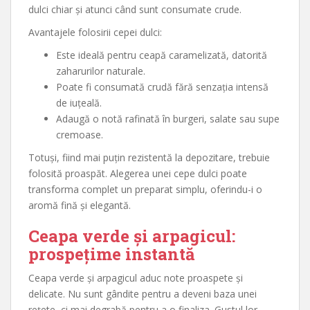
dulci chiar și atunci când sunt consumate crude.
Avantajele folosirii cepei dulci:
Este ideală pentru ceapă caramelizată, datorită
zaharurilor naturale.
Poate fi consumată crudă fără senzația intensă
de iuțeală.
Adaugă o notă rafinată în burgeri, salate sau supe
cremoase.
Totuși, fiind mai puțin rezistentă la depozitare, trebuie
folosită proaspăt. Alegerea unei cepe dulci poate
transforma complet un preparat simplu, oferindu-i o
aromă fină și elegantă.
Ceapa verde și arpagicul:
prospețime instantă
Ceapa verde și arpagicul aduc note proaspete și
delicate. Nu sunt gândite pentru a deveni baza unei
rețete, ci mai degrabă pentru a o finaliza. Gustul lor