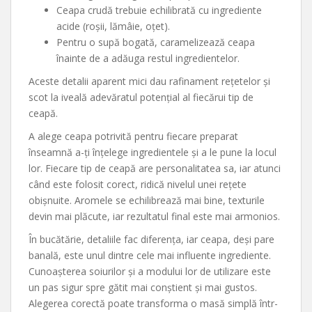
Ceapa crudă trebuie echilibrată cu ingrediente
acide (roșii, lămâie, oțet).
Pentru o supă bogată, caramelizează ceapa
înainte de a adăuga restul ingredientelor.
Aceste detalii aparent mici dau rafinament rețetelor și
scot la iveală adevăratul potențial al fiecărui tip de
ceapă.
A alege ceapa potrivită pentru fiecare preparat
înseamnă a-ți înțelege ingredientele și a le pune la locul
lor. Fiecare tip de ceapă are personalitatea sa, iar atunci
când este folosit corect, ridică nivelul unei rețete
obișnuite. Aromele se echilibrează mai bine, texturile
devin mai plăcute, iar rezultatul final este mai armonios.
În bucătărie, detaliile fac diferența, iar ceapa, deși pare
banală, este unul dintre cele mai influente ingrediente.
Cunoașterea soiurilor și a modului lor de utilizare este
un pas sigur spre gătit mai conștient și mai gustos.
Alegerea corectă poate transforma o masă simplă într-