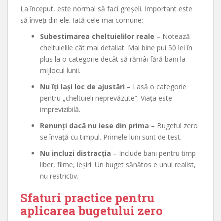
La început, este normal să faci greșeli. Important este
să înveți din ele. Iată cele mai comune:
Subestimarea cheltuielilor reale
– Notează
cheltuielile cât mai detaliat. Mai bine pui 50 lei în
plus la o categorie decât să rămâi fără bani la
mijlocul lunii.
Nu îți lași loc de ajustări
– Lasă o categorie
pentru „cheltuieli neprevăzute”. Viața este
imprevizibilă.
Renunți dacă nu iese din prima
– Bugetul zero
se învață cu timpul. Primele luni sunt de test.
Nu incluzi distracția
– Include bani pentru timp
liber, filme, ieșiri. Un buget sănătos e unul realist,
nu restrictiv.
Sfaturi practice pentru
aplicarea bugetului zero