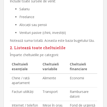
Include toate sursele de venit:
Salariu
Freelance
Alocații sau pensii
Venituri pasive (chirii, investiții)
Notează suma totală. Aceasta este baza bugetului tău.
2. Listează toate cheltuielile
Împarte cheltuielile pe categorii:
Cheltuieli
Cheltuieli
Cheltuieli
esențiale
variabile
financiare
Chirie / rată
Alimente
Economii
apartament
Facturi utilități
Transport
Rambursare
datorii
Internet / telefon
Mese în oraș
Fond de urgență