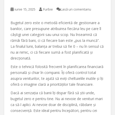
iunie 15, 2025
Furbie
Lasă un comentariu
Bugetul zero este o metodă eficientă de gestionare a
banilor, care presupune atribuirea fiecărui leu pe care îl
câștigi unei categorii sau unui scop. Nu înseamnă că
rămâi fără bani, ci că fiecare ban este „pus la muncă”.
La finalul lunii, balanța ar trebui să fie 0 – nu în sensul că
nu ai nimic, ci că fiecare sumă a fost planificată și
direcționată.
Este o tehnică folosită frecvent în planificarea financiară
personală și chiar în companii. Îți oferă control total
asupra veniturilor, te ajută să eviți cheltuielile inutile și îți
oferă o imagine clară a priorităților tale financiare.
Dacă ai senzația că banii îți dispar fără să știi unde,
bugetul zero e pentru tine. Nu ai nevoie de venituri mari
ca să-l aplici. Ai nevoie doar de disciplină, răbdare și
consecvență. Este ideal pentru începători, pentru cei