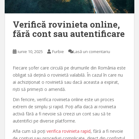
Verifică rovinieta online,
fără cont sau autentificare
iunie 10, 2025
Furbie
Lasă un comentariu
Fiecare șofer care circulă pe drumurile din România este
obligat să dețină o rovinietă valabilă. În cazul în care nu
ai achiziționat o rovinietă sau dacă aceasta a expirat,
riști să primești o amendă.
Din fericire, verifica rovinieta online este un proces
extrem de simplu și rapid. Poți afla dacă ai rovinieta
activă fără a fi nevoie să creezi un cont sau să te
autentifici pe diverse platforme.
Afla cum să poți
verifica rovinieta rapid
, fără a fi nevoie
de conturi sau proceduri complicate, direct din confortul