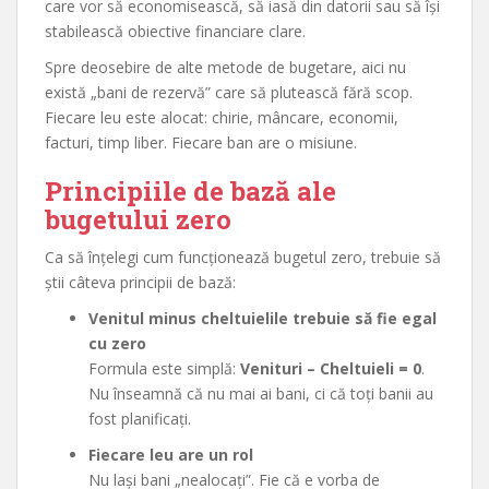
care vor să economisească, să iasă din datorii sau să își
stabilească obiective financiare clare.
Spre deosebire de alte metode de bugetare, aici nu
există „bani de rezervă” care să plutească fără scop.
Fiecare leu este alocat: chirie, mâncare, economii,
facturi, timp liber. Fiecare ban are o misiune.
Principiile de bază ale
bugetului zero
Ca să înțelegi cum funcționează bugetul zero, trebuie să
știi câteva principii de bază:
Venitul minus cheltuielile trebuie să fie egal
cu zero
Formula este simplă:
Venituri – Cheltuieli = 0
.
Nu înseamnă că nu mai ai bani, ci că toți banii au
fost planificați.
Fiecare leu are un rol
Nu lași bani „nealocați”. Fie că e vorba de