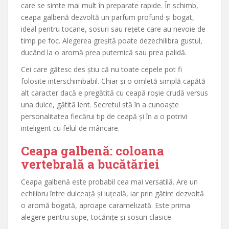
care se simte mai mult în preparate rapide. În schimb,
ceapa galbenă dezvoltă un parfum profund și bogat,
ideal pentru tocane, sosuri sau rețete care au nevoie de
timp pe foc. Alegerea greșită poate dezechilibra gustul,
ducând la o aromă prea puternică sau prea palidă.
Cei care gătesc des știu că nu toate cepele pot fi
folosite interschimbabil. Chiar și o omletă simplă capătă
alt caracter dacă e pregătită cu ceapă roșie crudă versus
una dulce, gătită lent. Secretul stă în a cunoaște
personalitatea fiecărui tip de ceapă și în a o potrivi
inteligent cu felul de mâncare.
Ceapa galbenă: coloana
vertebrală a bucătăriei
Ceapa galbenă este probabil cea mai versatilă. Are un
echilibru între dulceață și iuțeală, iar prin gătire dezvoltă
o aromă bogată, aproape caramelizată. Este prima
alegere pentru supe, tocănițe și sosuri clasice.