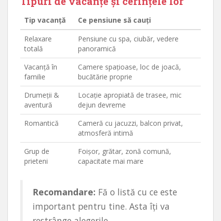
Tipuri de vacanțe și cerințele lor
Tip vacanță
Ce pensiune să cauți
Relaxare
Pensiune cu spa, ciubăr, vedere
totală
panoramică
Vacanță în
Camere spațioase, loc de joacă,
familie
bucătărie proprie
Drumeții &
Locație apropiată de trasee, mic
aventură
dejun devreme
Romantică
Cameră cu jacuzzi, balcon privat,
atmosferă intimă
Grup de
Foișor, grătar, zonă comună,
prieteni
capacitate mai mare
Recomandare:
Fă o listă cu ce este
important pentru tine. Asta îți va
restrânge alegerile.