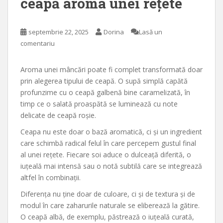
ceapă aroma unei rețete
septembrie 22, 2025
Dorina
Lasă un
comentariu
Aroma unei mâncări poate fi complet transformată doar
prin alegerea tipului de ceapă. O supă simplă capătă
profunzime cu o ceapă galbenă bine caramelizată, în
timp ce o salată proaspătă se luminează cu note
delicate de ceapă roșie.
Ceapa nu este doar o bază aromatică, ci și un ingredient
care schimbă radical felul în care percepem gustul final
al unei rețete. Fiecare soi aduce o dulceață diferită, o
iuțeală mai intensă sau o notă subtilă care se integrează
altfel în combinații.
Diferența nu ține doar de culoare, ci și de textura și de
modul în care zaharurile naturale se eliberează la gătire.
O ceapă albă, de exemplu, păstrează o iuțeală curată,