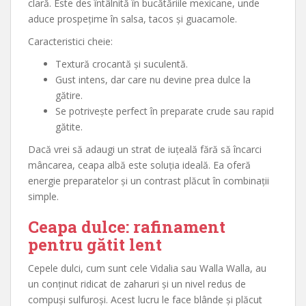
clară. Este des întâlnită în bucătăriile mexicane, unde
aduce prospețime în salsa, tacos și guacamole.
Caracteristici cheie:
Textură crocantă și suculentă.
Gust intens, dar care nu devine prea dulce la
gătire.
Se potrivește perfect în preparate crude sau rapid
gătite.
Dacă vrei să adaugi un strat de iuțeală fără să încarci
mâncarea, ceapa albă este soluția ideală. Ea oferă
energie preparatelor și un contrast plăcut în combinații
simple.
Ceapa dulce: rafinament
pentru gătit lent
Cepele dulci, cum sunt cele Vidalia sau Walla Walla, au
un conținut ridicat de zaharuri și un nivel redus de
compuși sulfuroși. Acest lucru le face blânde și plăcut