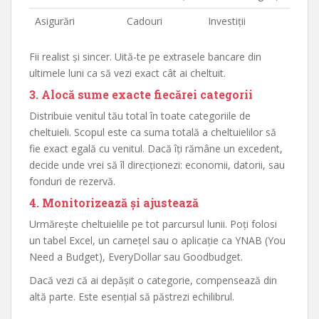
Asigurări
Cadouri
Investiții
Fii realist și sincer. Uită-te pe extrasele bancare din
ultimele luni ca să vezi exact cât ai cheltuit.
3. Alocă sume exacte fiecărei categorii
Distribuie venitul tău total în toate categoriile de
cheltuieli. Scopul este ca suma totală a cheltuielilor să
fie exact egală cu venitul. Dacă îți rămâne un excedent,
decide unde vrei să îl direcționezi: economii, datorii, sau
fonduri de rezervă.
4. Monitorizează și ajustează
Urmărește cheltuielile pe tot parcursul lunii. Poți folosi
un tabel Excel, un carnețel sau o aplicație ca YNAB (You
Need a Budget), EveryDollar sau Goodbudget.
Dacă vezi că ai depășit o categorie, compensează din
altă parte. Este esențial să păstrezi echilibrul.