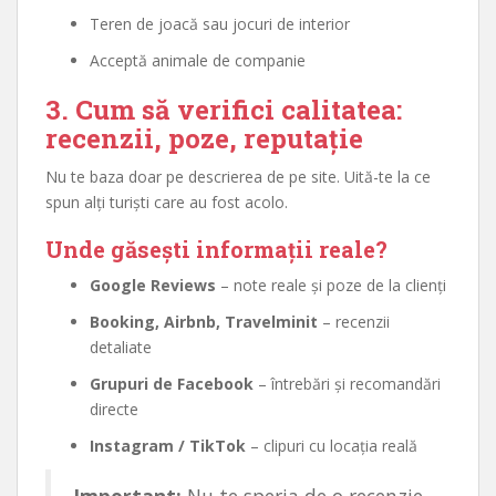
Teren de joacă sau jocuri de interior
Acceptă animale de companie
3. Cum să verifici calitatea:
recenzii, poze, reputație
Nu te baza doar pe descrierea de pe site. Uită-te la ce
spun alți turiști care au fost acolo.
Unde găsești informații reale?
Google Reviews
– note reale și poze de la clienți
Booking, Airbnb, Travelminit
– recenzii
detaliate
Grupuri de Facebook
– întrebări și recomandări
directe
Instagram / TikTok
– clipuri cu locația reală
Important:
Nu te speria de o recenzie